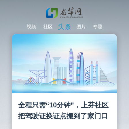
头条
片
专题
视频
社区
图片
专题
视频
全程只需“10分钟”，上芬社区
把驾驶证换证点搬到了家门口
龙华学子获三项国赛最高
奖“创新之星”