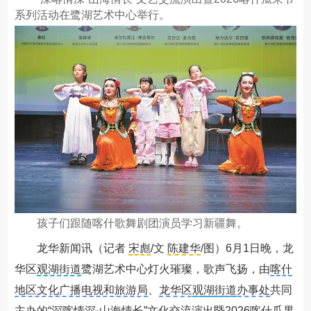
系列活动在鹭湖艺术中心举行。
孩子们跟随喀什歌舞剧团演员学习新疆舞。
龙华新闻
讯（记者
宋彪
/文
陈建华
/图）6月1日晚，龙
华区
观湖街道
鹭湖艺术中心灯火璀璨，歌声飞扬，由
喀什
地区文化广播电视和旅游局
、
龙华区
观湖街道
办事处
共同
主办的“深喀情深·山海情长”文化交流演出暨2026喀什瓜果