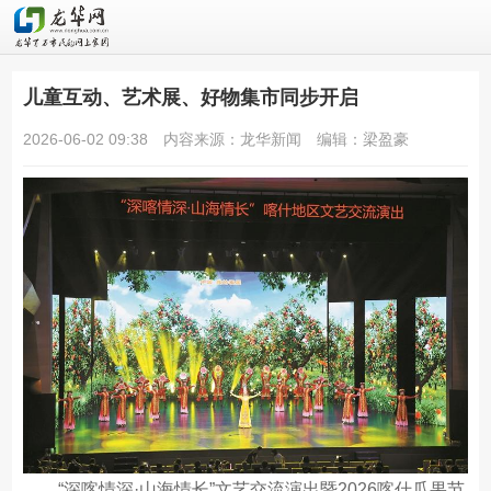
儿童互动、艺术展、好物集市同步开启
2026-06-02 09:38
内容来源：龙华新闻
编辑：梁盈豪
“深喀情深·山海情长”文艺交流演出暨2026喀什瓜果节