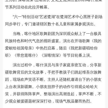
节系列活动在此拉开帷幕。
“六一”特别活动“艺述鹭湖”在鹭湖艺术中心黑匣子剧场
同步举行，专门邀请辖区数十名儿童和家属参观演出。
当晚，喀什地区歌舞剧团为深圳观众献上了一台极具
民族特色和时代气息的视听盛宴。演出在开场歌舞《我的
爱献给祖国母亲》中热烈启幕，随后《我把新疆唱给你
听》《带您逛喀什》《深喀情深》等节目轮番上演。
演出过程中，喀什演员与亲子家庭亲密互动，分享新
疆歌舞背后的文化故事，手把手教孩子们跳起维吾尔族舞
蹈，现场欢声笑语不断。主持人还随机邀请台下的小朋友
上台表演新疆舞。小朋友扭脖子的动作引得观众哈哈大
笑，并获得阵阵掌声。整场演出高潮迭起，掌声不断，不
少观众被援疆题材深深打动，现场气氛温馨而热烈。