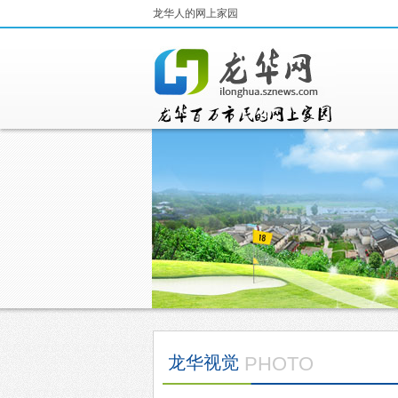
龙华人的网上家园
龙华视觉
PHOTO