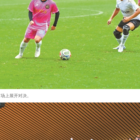
茵场上展开对决。