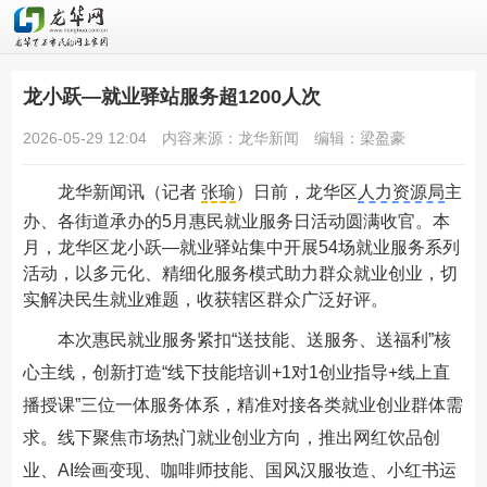
龙小跃—就业驿站服务超1200人次
2026-05-29 12:04
内容来源：龙华新闻
编辑：梁盈豪
龙华新闻
讯（记者
张瑜
）日前，龙华区
人力资源局
主
办、各街道承办的5月惠民就业服务日活动圆满收官。本
月，龙华区龙小跃—就业驿站集中开展54场就业服务系列
活动，以多元化、精细化服务模式助力群众就业创业，切
实解决民生就业难题，收获辖区群众广泛好评。
本次惠民就业服务紧扣“送技能、送服务、送福利”核
心主线，创新打造“线下技能培训+1对1创业指导+线上直
播授课”三位一体服务体系，精准对接各类就业创业群体需
求。线下聚焦市场热门就业创业方向，推出网红饮品创
业、AI绘画变现、咖啡师技能、国风汉服妆造、小红书运