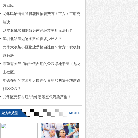
方回应
龙华民治街道通博花园物管费高！官方：正研究
解决
龙华龙悦居四期致远南路经常堵死无法行走
深圳北站旁边这条路难倒多少路人？
龙华大浪某小区物业费擅自涨价？官方：积极协
调解决
希望有关部门能补偿占用的公园绿地于民（九龙
山社区）
能否在新区大道和人民路交界的那两块空地建设
社区公园？
龙华区元芬村旺*汽修喷漆空气污染严重！
龙华视觉
MORE