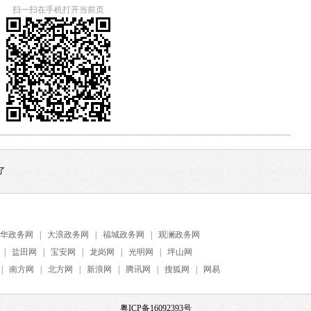
扫一扫在手机打开当前页
了
华政务网
|
大浪政务网
|
福城政务网
|
观澜政务网
|
盐田网
|
宝安网
|
龙岗网
|
光明网
|
坪山网
|
南方网
|
北方网
|
新浪网
|
腾讯网
|
搜狐网
|
网易
粤ICP备16092393号