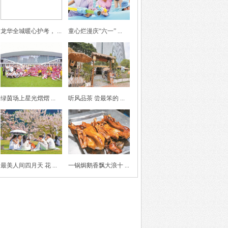
龙华全城暖心护考， ...
童心烂漫庆“六一” ...
绿茵场上星光熠熠 ...
听风品茶 尝最笨的 ...
最美人间四月天 花 ...
一锅焗鹅香飘大浪十 ...