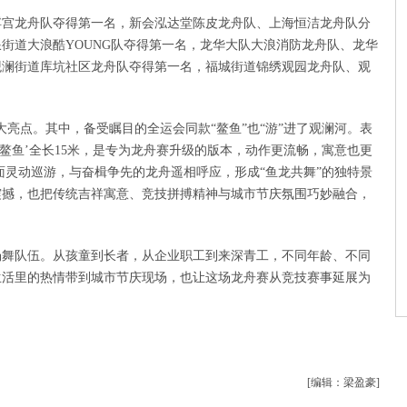
浮宫龙舟队夺得第一名，新会泓达堂陈皮龙舟队、上海恒洁龙舟队分
街道大浪酷YOUNG队夺得第一名，龙华大队大浪消防龙舟队、龙华
观澜街道库坑社区龙舟队夺得第一名，福城街道锦绣观园龙舟队、观
。
大亮点。其中，备受瞩目的全运会同款“鳌鱼”也“游”进了观澜河。表
‘鳌鱼’全长15米，是专为龙舟赛升级的版本，动作更流畅，寓意也更
河面灵动巡游，与奋楫争先的龙舟遥相呼应，形成“鱼龙共舞”的独特景
震撼，也把传统吉祥寓意、竞技拼搏精神与城市节庆氛围巧妙融合，
场舞队伍。从孩童到长者，从企业职工到来深青工，不同年龄、不同
生活里的热情带到城市节庆现场，也让这场龙舟赛从竞技赛事延展为
[编辑：梁盈豪]