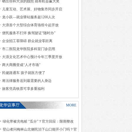
晒出你和大浪的靓照 就有机会赢大奖
儿童互动、艺术展、好物集市同步开启
龙小跃—就业驿站服务超1200人次
大浪首个大型综合体育场馆今起开放
便民服务不打烊 换驾驶证“随时办”
企业招工零障碍 群众就业零距离
市二医院龙华医院多科室门诊启用
大浪文化艺术中心预计今年三季度开放
两大商圈变成“人才市场”
民健路通车 孩子就医方便了
将法律服务送到最需要的人身边
旅客凭高铁票可享多重福利
龙华议事厅
MORE
绿化带被充电桩 “瓜分”？官方回应：限期整改
登山者问梅林山北侧民治下山口能开小门吗？官