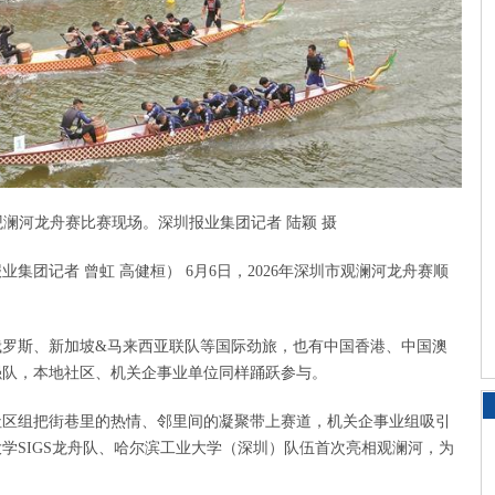
市观澜河龙舟赛比赛现场。深圳报业集团记者 陆颖 摄
业集团记者 曾虹 高健桓） 6月6日，2026年深圳市观澜河龙舟赛顺
俄罗斯、新加坡&马来西亚联队等国际劲旅，也有中国香港、中国澳
强队，本地社区、机关企事业单位同样踊跃参与。
社区组把街巷里的热情、邻里间的凝聚带上赛道，机关企事业组吸引
学SIGS龙舟队、哈尔滨工业大学（深圳）队伍首次亮相观澜河，为