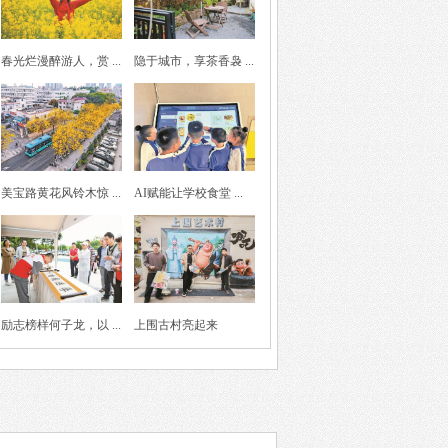
春光烂漫醉游人，赏 ...
隐于城市，享茶香袅 ...
美宝路黄花风铃木惊 ...
AI赋能让学校食堂 ...
励志榜样何子龙，以 ...
上围古村亮起来