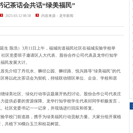
书记茶话会共话“绿美福民”
2025-03-12 08:58
内容来源：龙华新闻
胡延生 陈浩）3月11日上午，福城街道福民社区在福城实验学校举
会，社区党委班子邀请区人大代表、股份合作公司代表及龙华行知学
美福民发展大计。
首先介绍了丹坑水、狮径公园、狮径路、悦兴路等“绿美福民”的代
社区将以此次茶话会为契机，持续联动辖区单位、企业、学校和居
围绕绿美社区、绿化行动等议题展开热烈讨论。股份合作公司代表庄
尽力提供必要的资源保障。龙华行知学校学生代表邱同学积极发言，
境。社区党委书记一一记录，并现场进行回应和答复。
实验学校门前道路，携手为绿美福民行动贡献力量。大家分组开展植
，共植下30棵白玉兰和桂花树苗。