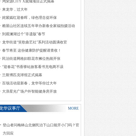
鸿荣源CITY X观城项目正式揭幕
来龙华，过大年
姹紫嫣红迎春晖，绿色理念促环保
赖屋山社区连续五年举办新春全家福拍摄活动
到观澜湖过个“非遗版”春节
龙华街道“笑歌曲艺社”系列活动圆满收官
春节将至 这份健康防护提醒请查收！
民治街道网格妇联花市摊位热闹开张
“迎春花”书香驿站旅客看书充电两不误
兰斯博匹克球馆正式揭幕
百场活动迎新春，龙华等你过大年
大浪星光广场户外智能健身房开放
龙华议事厅
MORE
登山者问梅林山北侧民治下山口能开小门吗？官
方回应