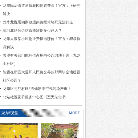
龙华民治街道通博花园物管费高！官方：正研究
解决
龙华龙悦居四期致远南路经常堵死无法行走
深圳北站旁边这条路难倒多少路人？
龙华大浪某小区物业费擅自涨价？官方：积极协
调解决
希望有关部门能补偿占用的公园绿地于民（九龙
山社区）
能否在新区大道和人民路交界的那两块空地建设
社区公园？
龙华区元芬村旺*汽修喷漆空气污染严重！
北站社区党群服务中心图书室无法借书
龙华视觉
MORE