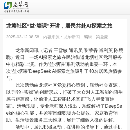
龙塘社区“益·塘课”开讲，居民共赴AI探索之旅
2025-03-12 08:58
内容来源：龙华新闻
编辑：梁盈豪
龙华新闻
讯（记者 王雪敏 通讯员 黎荣香 肖利英 陈境
聪）近日，一场AI探索之旅在民治街道龙塘社区党群服务
中心精彩上演。作为“益·塘课”系列活动的重要一环，本
次“益·塘课”DeepSeek AI探索之旅吸引了40名居民热情参
与。
此次活动由龙塘社区党委精心策划，联动社会资源，
以“理论+实操”的创新形式，打破了大众对人工智能的陌生
感与距离感，让前沿人工智能技术真正“飞入寻常百姓
家”。活动现场，专业老师深入浅出，系统解析了DeepSe
ek的核心功能，并紧密围绕职场办公提效、家庭教育辅
助、生活场景服务三大维度，展开了细致入微的讲解。
活动中，居民积极互动，在讲师的指导下，通过手机