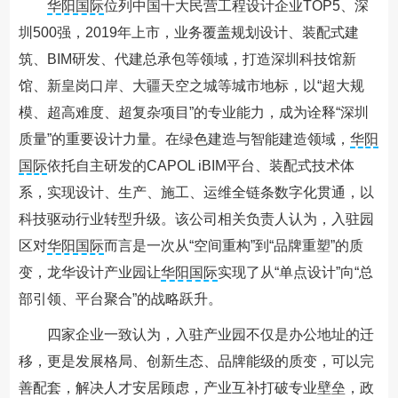
华阳国际
位列中国十大民营工程设计企业TOP5、深
圳500强，2019年上市，业务覆盖规划设计、装配式建
筑、BIM研发、代建总承包等领域，打造深圳科技馆新
馆、新皇岗口岸、大疆天空之城等城市地标，以“超大规
模、超高难度、超复杂项目”的专业能力，成为诠释“深圳
质量”的重要设计力量。在绿色建造与智能建造领域，
华阳
国际
依托自主研发的CAPOL iBIM平台、装配式技术体
系，实现设计、生产、施工、运维全链条数字化贯通，以
科技驱动行业转型升级。该公司相关负责人认为，入驻园
区对
华阳国际
而言是一次从“空间重构”到“品牌重塑”的质
变，龙华设计产业园让
华阳国际
实现了从“单点设计”向“总
部引领、平台聚合”的战略跃升。
四家企业一致认为，入驻产业园不仅是办公地址的迁
移，更是发展格局、创新生态、品牌能级的质变，可以完
善配套，解决人才安居顾虑，产业互补打破专业壁垒，政