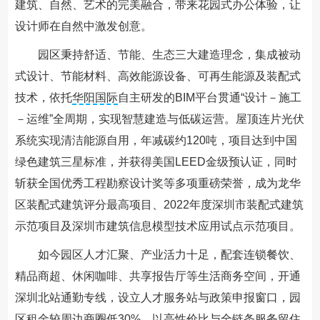
建筑、自然、艺术的完美融合，带来花园式办公体验，让
设计师在自然中激发创意。
园区秉持舒适、节能、生态三大建造理念，集成被动
式设计、节能材料、高效能源设备、可再生能源及装配式
技术，依托
华阳国际
自主研发的BIM平台贯通“设计－施工
－运维”全周期，实现智慧建造与低碳运营。屋顶连片光伏
系统实现清洁能源自用，年减碳约120吨，项目达到中国
绿色建筑三星标准，并获得美国LEED金级预认证，同时
斩获全国优秀工程勘察设计奖等多项重磅荣誉，成为龙华
区装配式建筑评分最高项目、2022年度深圳市装配式建筑
示范项目及深圳市建筑信息模型技术应用试点示范项目。
如今园区人才汇聚、产业活力十足，配套连锁餐饮、
精品商超、休闲咖啡、共享报告厅等生活商务空间，开通
深圳北站通勤专线，设立人才服务站与政策申报窗口，园
区租金较周边商圈低30%，以高性价比与全链条服务留住