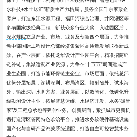
保全产业链多年，构建“设计+大数据+科研”“智慧运维+AI
水科技+水土碳汇”新质生产力格局，服务全国千余家政企
客户，打造东江水源工程、福田河综合治理、井冈灌区等
多项国家级经典工程，斩获众多行业大奖。入驻园区后，
深水规院
立足产业、市场、业务及创新四个层面，力争推
动中部国际工程设计总部经济集聚区高质量发展取得新成
效。在产业层面，依托龙华设计产业园平台，精准招商延
链补链，集聚适配产业资源，力争在“十五五”期间建成产
业生态圈，打造节能环保链主企业。市场层面，依托总部
优势分层拓展，深耕深圳、布局湾区、辐射省外、试水海
外，输出深圳水务方案。业务层面，以数智化、低碳化升
级勘测设计主业，拓展智慧运维、水经济开发、水务“碳管
家”及工程总承包等延伸业务。创新层面，紧抓城市更新机
遇打造湾区管网特色诊治平台，推进水务软硬件基础设施
国产化与自研产品鸿蒙系统适配，打造自主可控智慧水务