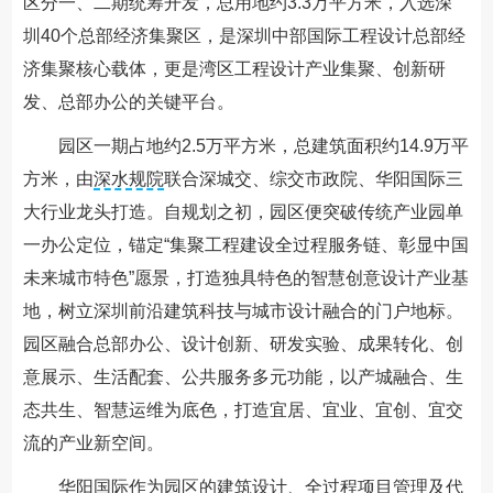
区分一、二期统筹开发，总用地约3.3万平方米，入选深
圳40个总部经济集聚区，是深圳中部国际工程设计总部经
济集聚核心载体，更是湾区工程设计产业集聚、创新研
发、总部办公的关键平台。
园区一期占地约2.5万平方米，总建筑面积约14.9万平
方米，由
深水规院
联合深城交、综交市政院、华阳国际三
大行业龙头打造。自规划之初，园区便突破传统产业园单
一办公定位，锚定“集聚工程建设全过程服务链、彰显中国
未来城市特色”愿景，打造独具特色的智慧创意设计产业基
地，树立深圳前沿建筑科技与城市设计融合的门户地标。
园区融合总部办公、设计创新、研发实验、成果转化、创
意展示、生活配套、公共服务多元功能，以产城融合、生
态共生、智慧运维为底色，打造宜居、宜业、宜创、宜交
流的产业新空间。
华阳国际
作为园区的建筑设计、全过程项目管理及代