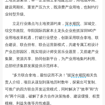
土地资源紧张，单一企业独立拿地建总部，用地成本高、
建设周期长、重资产压力大，既浪费产业用地，也制约行
业转型升级。
立足行业痛点与土地资源约束，
深水规院
、深城交、
综交市政院、华阳国际四家本土龙头企业抢抓深圳M0产
业用地改革机遇，打破行业壁垒，创新采用联合拿地、联
合建设、联合持有、联合运营新模式，共建专属工程设计
产业总部园区，既实现设计师安居乐业愿景，又搭建产业
集聚、资源共享、协同创新平台，为产业用地集约利用、
总部经济集群发展提供示范样本。
“多方联合拿地，最怕议而不决！”据
深水规院
相关负
责人介绍，项目从谋划到落地历时数年，探索出可复制、
可推广的四方联合开发运营模式，同时解决了“效率”和“方
向”两个问题，破解了多方合作决策拖沓、建设缓慢、权责
模糊、利益失衡等共性难题。