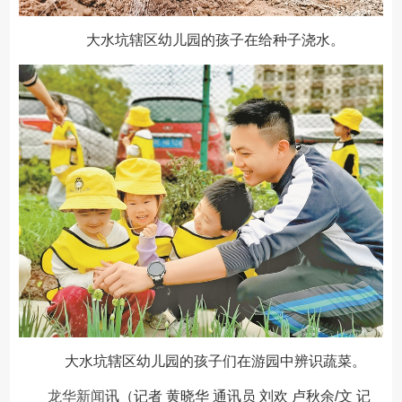
大水坑辖区幼儿园的孩子在给种子浇水。
大水坑辖区幼儿园的孩子们在游园中辨识蔬菜。
龙华新闻
讯（记者 黄晓华 通讯员 刘欢 卢秋余/文 记