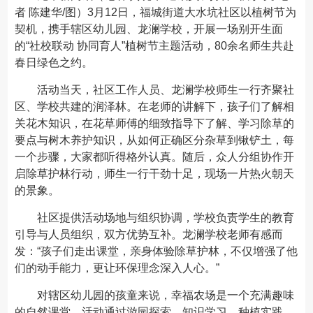
者 陈建华/图）3月12日，福城街道大水坑社区以植树节为
契机，携手辖区幼儿园、龙澜学校，开展一场别开生面
的“社校联动 协同育人”植树节主题活动，80余名师生共赴
春日绿色之约。
活动当天，社区工作人员、龙澜学校师生一行齐聚社
区、学校共建的润泽林。在老师的讲解下，孩子们了解相
关花木知识，在花草师傅的细致指导下了解、学习除草的
要点与树木养护知识，从如何正确区分杂草到锹铲土，每
一个步骤，大家都听得格外认真。随后，众人分组协作开
启除草护林行动，师生一行干劲十足，现场一片热火朝天
的景象。
社区提供活动场地与组织协调，学校负责学生的教育
引导与人员组织，双方优势互补。龙澜学校老师有感而
发：“孩子们走出课堂，亲身体验除草护林，不仅增强了他
们的动手能力，更让环保理念深入人心。”
对辖区幼儿园的孩童来说，幸福农场是一个充满趣味
的自然课堂。活动通过游园探索、知识学习、种植实践、