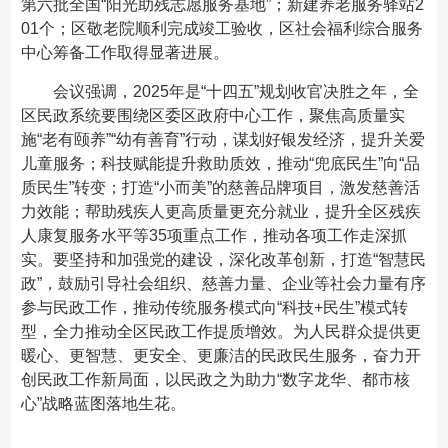
第六批全国“阳光助残志愿服务基地”；新建养老服务驿站2
01个；区敬老院顺利完成竣工验收，区社会福利综合服务
中心筹备工作取得显著进展。
会议强调，2025年是“十四五”规划收官决胜之年，全
区民政系统要围绕区委区政府中心工作，聚焦高质量实
施“老有颐养”“幼有善育”行动，谋划好银发经济，提升关爱
儿童服务；科技赋能提升救助质效，推动“兜底民生”向“品
质民生”转变；打造“小而美”的慈善品牌项目，激发慈善活
力效能；帮助残疾人更高质量更充分就业，提升全区残疾
人康复服务水平等35项重点工作，推动各项工作走深抓
实。要坚持和加强党的建设，深化改革创新，打造“智慧民
政”，鼓励引导社会组织、慈善力量、企业等社会力量有序
参与民政工作，推动传统服务模式向“科技+民生”模式转
型，全力推动全区民政工作提质增效。为人民群众提供更
暖心、更智慧、更安全、更廉洁的民政民生服务，奋力开
创民政工作新局面，以民政之为助力“数字龙华、都市核
心”战略蓝图落地生花。