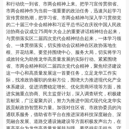
和行动统一到省、市两会精神上来。把学习宣传贯彻省、
市两会精神作为当前一项重要的政治任务，迅速兴起学习
宣传贯彻热潮，把学习省、市两会精神与深入学习贯彻党
的二十届三中全会精神和习近平总书记在庆祝中国人民政
治协商会议成立75周年大会上的重要讲话精神结合起来，
与贯彻落实区二届四次党代会精神结合起来，一体学习领
会、一体贯彻落实，切实推动会议精神在区政协落地生
根、开花结果。要坚持围绕中心、服务大局，切实将学习
成效转化为助推龙华高质量发展的实际行动。紧紧围绕
省、市两会精神和区二届四次党代会精神，聚焦经济建设
这一中心和高质量发展这一首要任务，立足龙华工作实
际，找准政协履职的坐标方位，围绕大力推进现代化产业
体系建设、促进消费稳定增长、优化营商环境等方面，推
进实施重点协商、民主监督计划，深入调查研究，积极建
言献策，广泛凝聚共识，努力为推进中国式现代化龙华实
践贡献政协智慧和力量。加强对住区省、市政协委员的沟
通联系服务，借助省市平台在推进深港科技深度融合、深
莞融合发展、道路交通设施建设等方面积极发声出力，在
更高平台为龙华高质量发展鼓与呼。要坚持实干担当、守