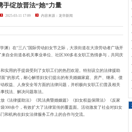
携手绽放普法“她”力量
2025-03-11 17:09
内容来源：龙华新闻
 顾学渊）在“三八”国际劳动妇女节之际，大浪街道在大浪劳动者广场开
了来自全街道各机关事业单位、社区300多名女职工热情参与，共同庆
料和实用的手提袋受到了女职工们的热烈欢迎。特别设立的法律援助
面对面”的形式，耐心解答妇女们提出的有关婚姻家庭、房产、继承、债
劳动权益、人身安全等方面的法律问题，并积极向女职工们普及相关
遇事找法、解决问题靠法。
发放《法律援助法》《民法典暨婚姻篇》《妇女权益保障法》《反家
布袋300余个，有效扩大了法律宣传的覆盖面。活动激发了社会对妇女
部门和机构在妇女法律服务工作上的合作与交流。