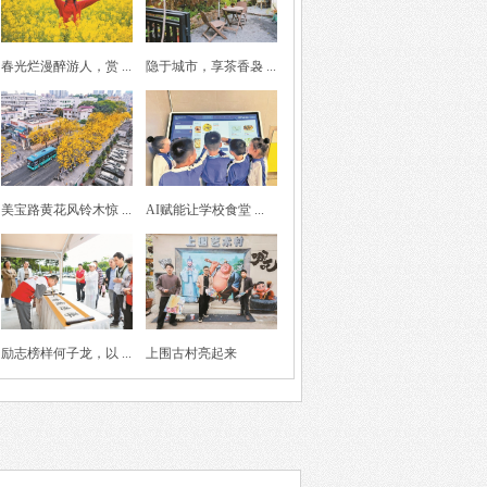
春光烂漫醉游人，赏 ...
隐于城市，享茶香袅 ...
美宝路黄花风铃木惊 ...
AI赋能让学校食堂 ...
励志榜样何子龙，以 ...
上围古村亮起来