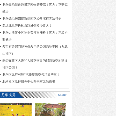
龙华民治街道通博花园物管费高！官方：正研究
解决
龙华龙悦居四期致远南路经常堵死无法行走
深圳北站旁边这条路难倒多少路人？
龙华大浪某小区物业费擅自涨价？官方：积极协
调解决
希望有关部门能补偿占用的公园绿地于民（九龙
山社区）
能否在新区大道和人民路交界的那两块空地建设
社区公园？
龙华区元芬村旺*汽修喷漆空气污染严重！
北站社区党群服务中心图书室无法借书
龙华视觉
MORE