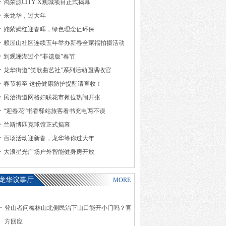
鸿荣源CITY X观城项目正式揭幕
来龙华，过大年
姹紫嫣红迎春晖，绿色理念促环保
赖屋山社区连续五年举办新春全家福拍摄活动
到观澜湖过个“非遗版”春节
龙华街道“笑歌曲艺社”系列活动圆满收官
春节将至 这份健康防护提醒请查收！
民治街道网格妇联花市摊位热闹开张
“迎春花”书香驿站旅客看书充电两不误
兰斯博匹克球馆正式揭幕
百场活动迎新春，龙华等你过大年
大浪星光广场户外智能健身房开放
龙华议事厅
MORE
登山者问梅林山北侧民治下山口能开小门吗？官
方回应