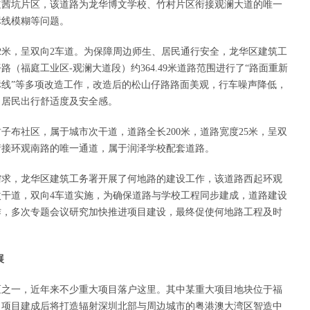
道茜坑片区，该道路为龙华博文学校、竹村片区衔接观澜大道的唯一
标线模糊等问题。
2米，呈双向2车道。为保障周边师生、居民通行安全，龙华区建筑工
（福庭工业区-观澜大道段）约364.49米道路范围进行了“路面重新
线”等多项改造工作，改造后的松山仔路路面美观，行车噪声降低，
、居民出行舒适度及安全感。
子布社区，属于城市次干道，道路全长200米，道路宽度25米，呈双
衔接环观南路的唯一通道，属于润泽学校配套道路。
需求，龙华区建筑工务署开展了何地路的建设工作，该道路西起环观
干道，双向4车道实施，为确保道路与学校工程同步建成，道路建设
作，多次专题会议研究加快推进项目建设，最终促使何地路工程及时
。
展
区之一，近年来不少重大项目落户这里。其中某重大项目地块位于福
，项目建成后将打造辐射深圳北部与周边城市的粤港澳大湾区智造中