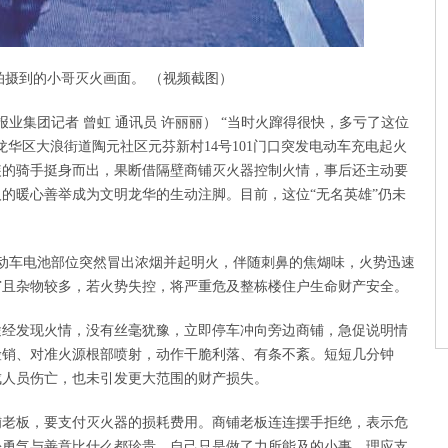
拍摄到的小哥灭火画面。 （视频截图）
报业集团记者 曾虹 通讯员 许丽丽） “当时火蹿得很快，多亏了这位
华区大浪街道陶元社区元芬新村14号101门口突发电动车充电起火
装的骑手挺身而出，果断借隔壁商铺灭火器控制火情，事后还主动要
的暖心善举成为文明龙华的生动注脚。目前，这位“无名英雄”仍未
电动车电池部位突然冒出浓烟并起明火，伴随刺鼻的焦煳味，火势迅速
窄且杂物较多，若火势失控，将严重危及整栋楼住户生命财产安全。
途经发现火情，没有丝毫犹豫，立即停车冲向旁边商铺，急促说明情
险销、对准火源根部喷射，动作干脆利落、有条不紊。短短几分钟
成人员伤亡，也未引发更大范围的财产损失。
铺老板，要支付灭火器的损耗费用。商铺老板连连摆手拒绝，表示危
份勇气与善意比什么都珍贵，自己只是做了力所能及的小事，理应支