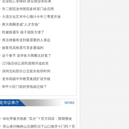
企业招工零障碍 群众就业零距离
市二医院龙华医院多科室门诊启用
大浪文化艺术中心预计今年三季度开放
两大商圈变成“人才市场”
民健路通车 孩子就医方便了
将法律服务送到最需要的人身边
旅客凭高铁票可享多重福利
这个春节 龙华各大商圈太好逛了
225场活动让居民假期洋溢欢笑
深圳北站部分公交延长收班时间
龙华高级中学教育集团扩容升级
和平小区门前的变电箱迁移了
龙华议事厅
MORE
绿化带被充电桩 “瓜分”？官方回应：限期整改
登山者问梅林山北侧民治下山口能开小门吗？官