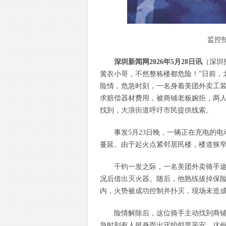
监控
深圳新闻网2026年5月28日讯
（深圳
黄衣小哥，不然整栋楼都危险！”日前，龙
险情，危急时刻，一名身着美团外卖工
求赔偿器材费用，被商铺老板婉拒，两人
找到，大浪街道呼吁市民提供线索。
事发5月23日晚，一辆正在充电的
蔓延。由于起火点紧邻居民楼，楼道狭
千钧一发之际，一名美团外卖骑手
况后借出灭火器。随后，他熟练拔掉保
内，火势被成功控制并扑灭，现场未造
险情解除后，这位骑手主动找到商
急时刻有人挺身而出守护邻里平安，这