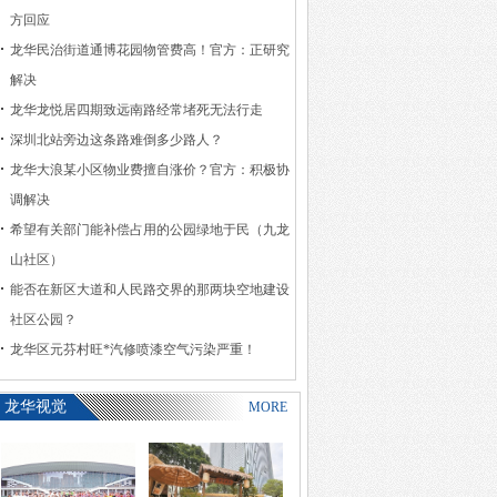
方回应
龙华民治街道通博花园物管费高！官方：正研究
解决
龙华龙悦居四期致远南路经常堵死无法行走
深圳北站旁边这条路难倒多少路人？
龙华大浪某小区物业费擅自涨价？官方：积极协
调解决
希望有关部门能补偿占用的公园绿地于民（九龙
山社区）
能否在新区大道和人民路交界的那两块空地建设
社区公园？
龙华区元芬村旺*汽修喷漆空气污染严重！
龙华视觉
MORE