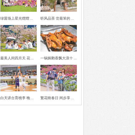
绿茵场上星光熠熠 ...
听风品茶 尝最笨的 ...
最美人间四月天 花 ...
一锅焗鹅香飘大浪十 ...
白天讲台育桃李 晚 ...
繁花映春日 闲步享 ...