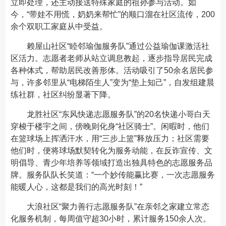
立即处理，还主动接送特殊家庭的祖孙参与活动。如
今，“带娃不用慌，奶奶来帮忙”的顺口溜在社区流传，200
余个双职工家庭从中受益。
赖屋山社区“睦邻瑜伽服务队”通过公益瑜伽课激活社
区活力。志愿者老师从站立调息教起，逐步指导居民完成
各种体式，帮助居民改善形体。活动吸引了50余名居民参
与，许多邻里从“电梯陌生人”变为“垫上知己”，自发组建晨
练社群，社区纠纷显著下降。
龙胜社区“东风快递志愿服务队”的20名快递小哥白天
穿梭于楼宇之间，傍晚则化身“社区骑士”。闲暇时，他们
在篮球场上挥洒汗水，用“三步上篮”释放压力；社区需要
他们时，便将球场默契转化为服务动能，在反诈宣传、文
明倡导、青少年培养等领域打造出独具特色的志愿服务品
牌。服务队队长笑道：“一个妙传能赢比赛，一次志愿服务
能暖人心，这都是我们的高光时刻！”
大浪社区“聚力善行志愿服务队”在亲邻之家建立常态
化服务机制，每周值守超30小时，累计服务150余人次。