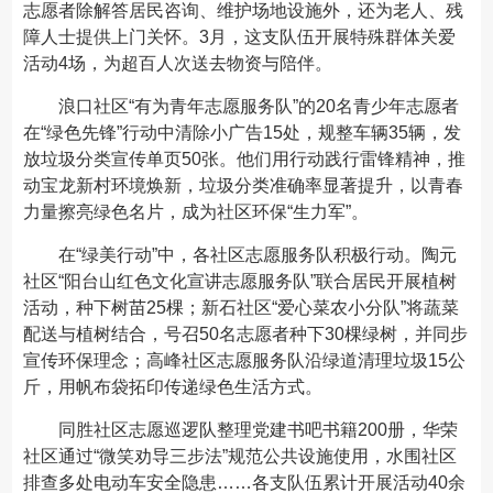
志愿者除解答居民咨询、维护场地设施外，还为老人、残
障人士提供上门关怀。3月，这支队伍开展特殊群体关爱
活动4场，为超百人次送去物资与陪伴。
浪口社区“有为青年志愿服务队”的20名青少年志愿者
在“绿色先锋”行动中清除小广告15处，规整车辆35辆，发
放垃圾分类宣传单页50张。他们用行动践行雷锋精神，推
动宝龙新村环境焕新，垃圾分类准确率显著提升，以青春
力量擦亮绿色名片，成为社区环保“生力军”。
在“绿美行动”中，各社区志愿服务队积极行动。陶元
社区“阳台山红色文化宣讲志愿服务队”联合居民开展植树
活动，种下树苗25棵；新石社区“爱心菜农小分队”将蔬菜
配送与植树结合，号召50名志愿者种下30棵绿树，并同步
宣传环保理念；高峰社区志愿服务队沿绿道清理垃圾15公
斤，用帆布袋拓印传递绿色生活方式。
同胜社区志愿巡逻队整理党建书吧书籍200册，华荣
社区通过“微笑劝导三步法”规范公共设施使用，水围社区
排查多处电动车安全隐患……各支队伍累计开展活动40余