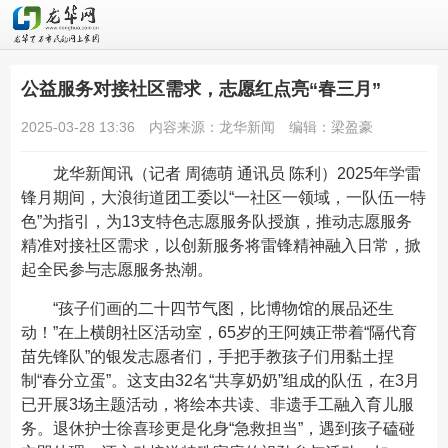
公益服务对接社区需求，志愿红点亮“春三月”
2025-03-28 13:36
内容来源：龙华新闻
编辑：梁盈豪
龙华新闻
讯（记者 周德萌 通讯员 陈利）2025年学雷
锋月期间，大浪街道团工委以“一社区一领域，一队伍一特
色”为指引，为13支特色志愿服务队授旗，推动志愿服务
精准对接社区需求，以创新服务将雷锋精神融入日常，掀
起全民参与志愿服务热潮。
“孩子们画的二十四节气图，比博物馆的展品还生
动！”在上横朗社区活动室，65岁的王阿姨正带着“隔代育
苗先锋队”的银发志愿者们，手把手教孩子们用黏土捏
制“春分立蛋”。这支由32名“共享奶奶”组成的队伍，在3月
已开展3场主题活动，将绘本共读、非遗手工融入育儿服
务。退休护士徐喜珍更是化身“急救担当”，遇到孩子磕碰