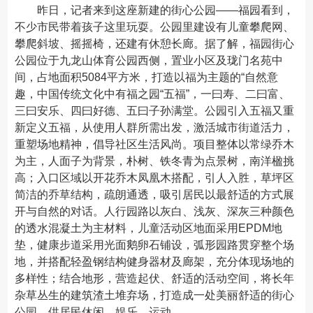
昨日，记者来到这座新建的街心公园——福园看到，
不少市民带着孩子这里玩耍。公园里建设有儿童攀爬网、
攀爬斜坡、摇摇椅，还建有休憩长廊。据了解，福园街心
公园位于九龙山体育公园西侧，置业小区及珑门名苑中
间，占地面积5084平方米，打造以福为主题的“自然意
趣，中国传统文化中有福之园“五福”，一曰寿、二曰富、
三曰安乐、四曰好德、五曰子孙满堂。公园引入五福又重
新定义五福，从使用人群所需出发，激活城市街道活力，
重塑场地精神，倡导社区生活风尚。项目整体以常绿乔木
为主，人面子为背景，朴树、铁冬青为点景树，南洋楹挑
高；入口区域以开花乔木凤凰木搭配，引人入胜，草坪区
简洁的乔草结构，疏朗通透，吸引居民以最舒适的方式展
开与自然的对话。人行园路以灰白、浅灰、深灰三种颜色
的透水混凝土为主材料，儿童活动区地面采用EPDM地
垫，健康步道采用光面鹅卵石铺设，弧形园路贯穿整个场
地，并搭配轻盈钢结构健身器材及廊架，充分体现场地的
多样性；结合地形，营造起伏、舒适的活动空间，将长年
杂草丛生的建筑渣土堆弃场，打造成一处美丽舒适的街心
公园，供居民休闲、娱乐、运动。