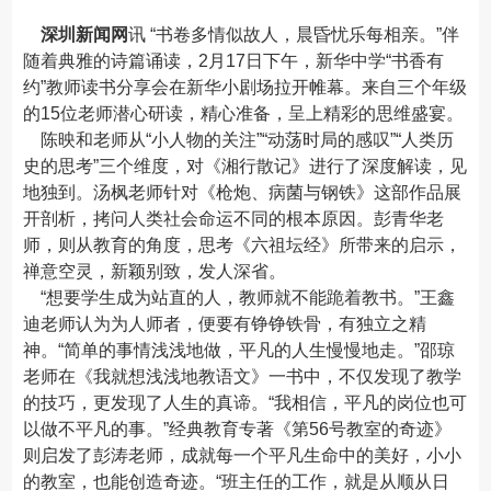
深圳新闻网
讯 “书卷多情似故人，晨昏忧乐每相亲。”伴
随着典雅的诗篇诵读，2月17日下午，新华中学“书香有
约”教师读书分享会在新华小剧场拉开帷幕。来自三个年级
的15位老师潜心研读，精心准备，呈上精彩的思维盛宴。
陈映和老师从“小人物的关注”“动荡时局的感叹”“人类历
史的思考”三个维度，对《湘行散记》进行了深度解读，见
地独到。汤枫老师针对《枪炮、病菌与钢铁》这部作品展
开剖析，拷问人类社会命运不同的根本原因。彭青华老
师，则从教育的角度，思考《六祖坛经》所带来的启示，
禅意空灵，新颖别致，发人深省。
“想要学生成为站直的人，教师就不能跪着教书。”王鑫
迪老师认为为人师者，便要有铮铮铁骨，有独立之精
神。“简单的事情浅浅地做，平凡的人生慢慢地走。”邵琼
老师在《我就想浅浅地教语文》一书中，不仅发现了教学
的技巧，更发现了人生的真谛。“我相信，平凡的岗位也可
以做不平凡的事。”经典教育专著《第56号教室的奇迹》
则启发了彭涛老师，成就每一个平凡生命中的美好，小小
的教室，也能创造奇迹。“班主任的工作，就是从顺从日