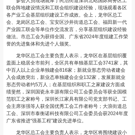
参会人员现场观摩了民治街道深圳北站国际商务区工
联会阵地建设情况和工联会组织建设经验，现场观看各区
各产业工会基层组织建设工作成效。会上，龙华区总工
会、龙岗区总工会、宝安区沙井街道总工会、福田新一代
产业园工联会等单位作交流发言，分享基层组织建设经验
做法。市总工会为获得全国、广东省2024年度组建工作荣
誉的先进集体和先进个人颁奖。
龙华区总工会主要负责人表示，龙华区在基层组织覆
盖面上稳居全市前列，全区共有单独基层工会3741家，其
中百人以上企业单独建会816家；新就业形态劳动者建会
入会成效突出，新业态单独建会企业132家，发展新就业
形态劳动者约5万人；在基层组织和职工之家建设方面成
绩斐然，深圳国瓷永丰源有限公司工会委员会等获全国模
范职工之家称号，深圳长江家具有限公司党支部书记、工
会主席张强等人获全国优秀工会工作者称号；大浪街道总
工会、深圳市泰衡诺科技有限公司工会委员会获2024年度
广东省推进“强基工程”建设先进单位。
龙华区总工会主要负责人表示，龙华区将围绕建设小