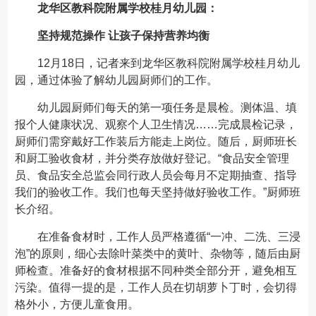
龙华区教科院附属学校桂月幼儿园：
坚持规范操作 让孩子保持营养均衡
12月18日，记者来到龙华区教科院附属学校桂月幼儿
园，通过体验了解幼儿园厨师们的工作。
幼儿园厨师们每天的第一项任务是晨检。测体温、填
报个人健康状况、观察个人卫生情况……完成晨检记录，
厨师们需穿戴好工作装后方能走上岗位。随后，厨师班长
和厨工验收食材，并分类存放做好登记。“食品安全管理
员、食品安全总监会同行政人员会每月不定期抽查、指导
我们的验收工作。我们也每天坚持做好验收工作。”厨师班
长介绍。
在准备食材时，工作人员严格遵循“一冲、二洗、三浸
泡”的原则，细心去除叶菜类中的黄叶、杂物等，随后由厨
师检查。准备好的食材根据不同种类全部分开，避免相互
污染。值得一提的是，工作人员在切胡萝卜丁时，会切得
格外小，方便儿童食用。