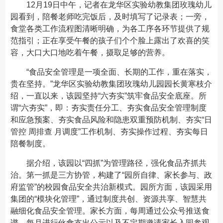
12月19日中午，记者在龙华区实验幼教集团玫瑰幼儿
园看到，陪餐老师吃完饭后，及时填写了记录表；一旁，
食堂各类工作流程图清晰明确，为各工序各环节提供了规
范指引；正在享受午餐的孩子们个个脸上露出了欢喜的笑
容，大口大口地吃着午餐，摄取足够的营养。
“食品安全管理是一项全面、长期的工作，重在落实，
贵在坚持。”龙华区实验幼教集团玫瑰幼儿园园长黄寒枝介
绍，一直以来，该园坚持“六夯实”筑牢食品安全底座。所
谓“六夯实”，即：夯实责任分工、夯实食品安全管理制度
和应急预案、夯实食品风险和隐患双重预防机制、夯实“日
管控 周排查 月调度”工作机制、夯实操作过程、夯实每日
陪餐制度。
据介绍，该园以“四抓”为管理路径，强化食品齐抓共
治。第一抓是三方协管，构建了“园所自律、家长参与、政
府监管”的校园食品安全共治新模式。园所方面，该园采用
集团的“模块化管理”，通过制度共创、资源共享、智慧共
融细化食品安全管理。家长方面，每周通过公众号推送食
谱、每月进行伙食支出公示以及不定期邀请家长入园参观