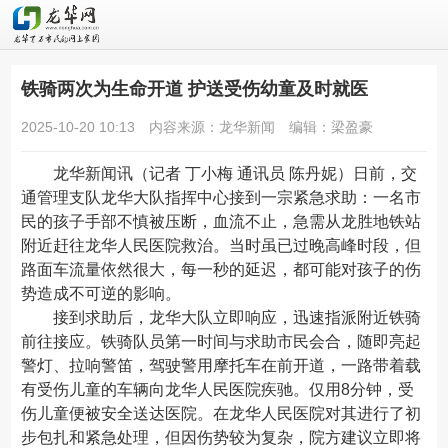
铁骑两次为生命开道 护送受伤幼童及时就医
2025-10-20 10:13
内容来源：龙华新闻
编辑：梁盈豪
龙华新闻
讯（记者 丁小梅 通讯员 陈丹妮）日前，交
通管理支队龙华大队指挥中心接到一宗紧急求助：一名市
民的孩子手部不慎被压断，血流不止，急需从龙胜地铁站
附近赶往龙华人民医院救治。当时虽已过晚高峰时段，但
路面车流量依然很大，每一秒的延迟，都可能对孩子的伤
势造成不可逆的影响。
接到求助后，龙华大队立即响应，迅速指派附近铁骑
前往接应。铁骑队员第一时间与求助市民会合，随即亮起
警灯、拉响警笛，驾驶警用摩托车在前开道，一路带着载
有受伤儿童的车辆向龙华人民医院疾驰。仅用8分钟，受
伤儿童便被安全送达医院。在龙华人民医院对其进行了初
步包扎和紧急处理，但因伤势较为复杂，院方建议立即将