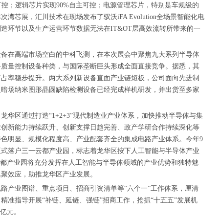
可控；逻辑芯片实现90%自主可控；电源管理芯片，特别是车规级的
芯展，汇川技术在现场发布了驭沃iFA Evolution全场景智能化电
造环节以及生产运营环节数据无法在IT&OT层高效流转所带来的一
设备在高端市场空白的中科飞测，在本次展会中聚焦九大系列半导体
路质量控制设备种类，与国际垄断巨头形成全面直接竞争。据悉，其
市占率稳步提升。两大系列新设备直面产业链短板，公司面向先进制
及暗场纳米图形晶圆缺陷检测设备已经完成样机研发，并出货至多家
华区通过打造“1+2+3”现代制造业产业体系，加快推动半导体与集
业创新能力持续跃升、创新支撑日趋完善、政产学研合作持续深化等
色明显、规模化程度高、产业配套齐全的集成电路产业体系。今年9
正式落户三一云都产业园，标志着龙华区按下人工智能与半导体产业
云都产业园将充分发挥在人工智能与半导体领域的产业优势和独特魅
集聚效应，助推龙华区产业发展。
路产业图谱、重点项目、招商引资清单等“六个一”工作体系，厘清
精准指导开展“补链、延链、强链”招商工作，抢抓“十五五”发展机
0亿元。