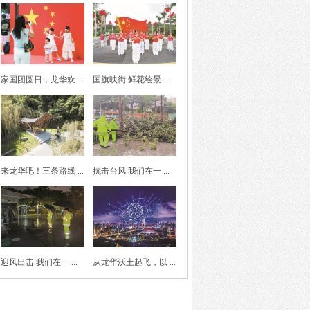
家国团圆日，龙华欢 ...
国旗映街 鲜花绘景 ...
来龙华吧！三条路线 ...
抗击台风 我们在一 ...
迎风出击 我们在一 ...
从龙华沃土起飞，以 ...