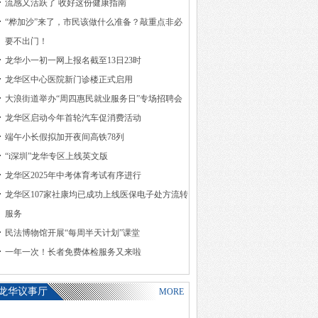
流感又活跃了 收好这份健康指南
“桦加沙”来了，市民该做什么准备？敲重点非必
要不出门！
龙华小一初一网上报名截至13日23时
龙华区中心医院新门诊楼正式启用
大浪街道举办“周四惠民就业服务日”专场招聘会
龙华区启动今年首轮汽车促消费活动
端午小长假拟加开夜间高铁78列
“i深圳”龙华专区上线英文版
龙华区2025年中考体育考试有序进行
龙华区107家社康均已成功上线医保电子处方流转
服务
民法博物馆开展“每周半天计划”课堂
一年一次！长者免费体检服务又来啦
龙华议事厅
MORE