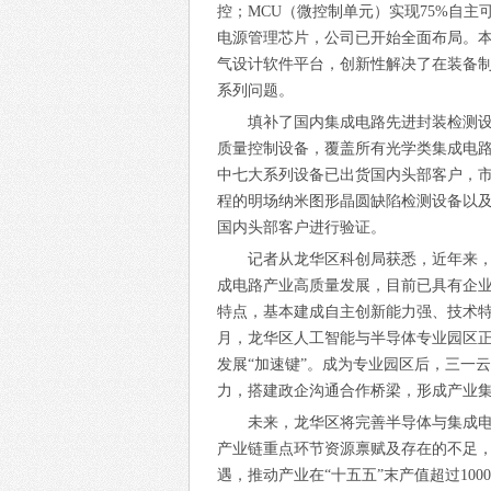
控；MCU（微控制单元）实现75%自主
电源管理芯片，公司已开始全面布局。本次湾
气设计软件平台，创新性解决了在装备制
系列问题。
填补了国内集成电路先进封装检测
质量控制设备，覆盖所有光学类集成电
中七大系列设备已出货国内头部客户，
程的明场纳米图形晶圆缺陷检测设备以
国内头部客户进行验证。
记者从龙华区科创局获悉，近年来，龙
成电路产业高质量发展，目前已具有企
特点，基本建成自主创新能力强、技术特
月，龙华区人工智能与半导体专业园区
发展“加速键”。成为专业园区后，三一
力，搭建政企沟通合作桥梁，形成产业
未来，龙华区将完善半导体与集成电
产业链重点环节资源禀赋及存在的不足，
遇，推动产业在“十五五”末产值超过100