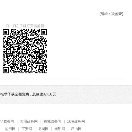
[编辑：梁盈豪]
扫一扫在手机打开当前页
19名学子获全额资助，总额达32.6万元
华政务网
|
大浪政务网
|
福城政务网
|
观澜政务网
|
盐田网
|
宝安网
|
龙岗网
|
光明网
|
坪山网