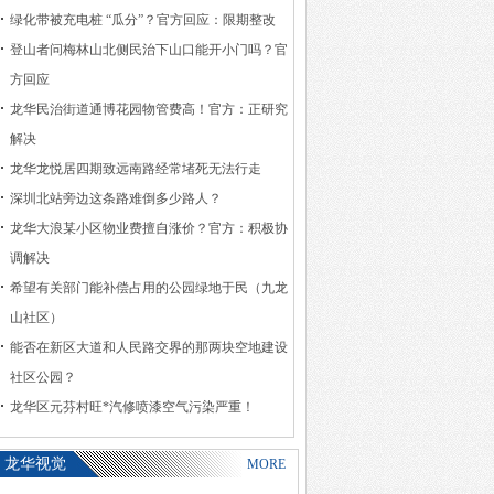
绿化带被充电桩 “瓜分”？官方回应：限期整改
登山者问梅林山北侧民治下山口能开小门吗？官
方回应
龙华民治街道通博花园物管费高！官方：正研究
解决
龙华龙悦居四期致远南路经常堵死无法行走
深圳北站旁边这条路难倒多少路人？
龙华大浪某小区物业费擅自涨价？官方：积极协
调解决
希望有关部门能补偿占用的公园绿地于民（九龙
山社区）
能否在新区大道和人民路交界的那两块空地建设
社区公园？
龙华区元芬村旺*汽修喷漆空气污染严重！
龙华视觉
MORE