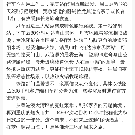
行车不占用工作日，完美适配“周五晚出发、周日返程”的3
天2夜行程规划。宽敞舒适的卧铺位尤其适合亲子或长者
出行，有效缓解长途旅途疲惫。
列车沿途三大站点构成特色旅行路线。第一站邵阳
站，下车后30分钟可达崀山景区，丹霞地貌与溪流相映成
趣，傍晚还能在市区品尝搭配红油辣子与酸豆角的地道邵
阳米粉，感受湘味火辣。清晨6时12抵达张家界西站，可
无缝衔接天门山、武陵源的晨雾云海，登顶99道弯盘山公
路俯瞰群峰，漫步玻璃栈道体验“人在画中游”的意境。最
终抵达重庆西站后，更能打卡李子坝轻轨穿楼、洪崖洞夜
景等标志性场景，以热辣火锅收尾旅程。
铁路部门温馨提示，余票信息动态变化，具体以铁路
12306手机客户端和车站公告为准，旅客需及时通过官方
渠道购票。
从粤港澳大湾区的霓虹繁华，到张家界的云端仙境，
再到重庆的烟火市井，D4982次动卧将15小时旅程化为秋
日旅途的一部分。这个周末，不妨乘上这趟“移动酒店”，
在梦中穿越山海，开启粤湘渝三地的周末之旅。