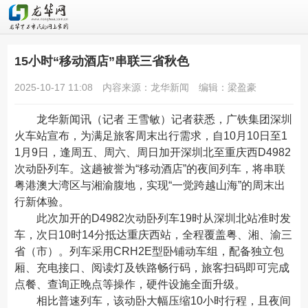
15小时“移动酒店”串联三省秋色
2025-10-17 11:08
内容来源：龙华新闻
编辑：梁盈豪
龙华新闻讯（记者 王雪敏）记者获悉，广铁集团深圳
火车站宣布，为满足旅客周末出行需求，自10月10日至1
1月9日，逢周五、周六、周日加开深圳北至重庆西D4982
次动卧列车。这趟被誉为“移动酒店”的夜间列车，将串联
粤港澳大湾区与湘渝腹地，实现“一觉跨越山海”的周末出
行新体验。
此次加开的D4982次动卧列车19时从深圳北站准时发
车，次日10时14分抵达重庆西站，全程覆盖粤、湘、渝三
省（市）。列车采用CRH2E型卧铺动车组，配备独立包
厢、充电接口、阅读灯及铁路畅行码，旅客扫码即可完成
点餐、查询正晚点等操作，硬件设施全面升级。
相比普速列车，该动卧大幅压缩10小时行程，且夜间